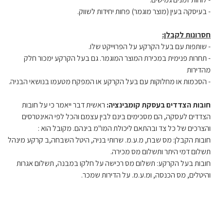
- בעיסקה בעין (מוצר מוגמר) פחות יחידות לשווק.
חסרונות לקבלן:
- שותפות עם בעל הקרקע על הפרוייקט שלו.
- תחרות פנימית במכירת המוצר המוגמר. גם בעל הקרקע ימכור חלק
מהדירות
- הסכמות או מחלוקות עם בעל הקרקע או המפקח מטעמו בנושאי הבניה.
חובות הצדדים בעסקת קומבינציה:
ראשית דבר ייאמר כי על חובות
הצדדים לעסקה, הם מסכימים בינם לבין עצמם והכל לפי האינטרסים
והצרכים של כל צד ובהתאם ליכולת המו"מ בינהם. מקובל הוא :
חובות הקבלן: מס שבח, מ.ע.מ. שרותי בניה, היטל השבחה,ב קרקע מינהל
תשלום דמי היתר ותשלום מס מכירה.
חובות בעל הקרקע: תשלום מס רכישה על חלקו במבנה, תשלום אגרות
והיטלים, מס הכנסה, ומ.ע.מ. על הדירות שמכר.