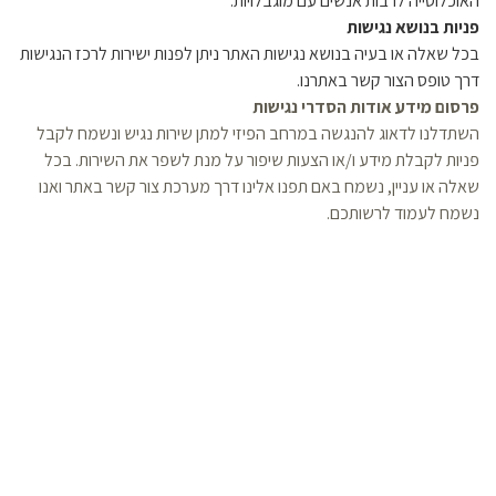
האוכלוסייה לרבות אנשים עם מוגבלויות.
פניות בנושא נגישות
בכל שאלה או בעיה בנושא נגישות האתר ניתן לפנות ישירות לרכז הנגישות
דרך טופס הצור קשר באתרנו.
פרסום מידע אודות הסדרי נגישות
השתדלנו לדאוג להנגשה במרחב הפיזי למתן שירות נגיש ונשמח לקבל
פניות לקבלת מידע ו/או הצעות שיפור על מנת לשפר את השירות. בכל
שאלה או עניין, נשמח באם תפנו אלינו דרך מערכת צור קשר באתר ואנו
נשמח לעמוד לרשותכם.
השאירו פרטים ונחזור אליכם או
צלצלו עכשיו 077-7818811