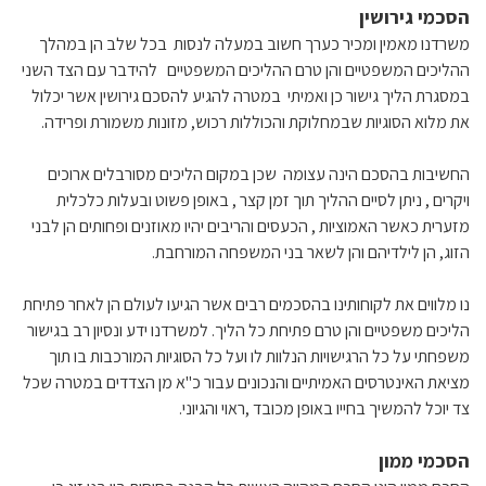
הסכמי גירושין
משרדנו מאמין ומכיר כערך חשוב במעלה לנסות בכל שלב הן במהלך
ההליכים המשפטיים והן טרם ההליכים המשפטיים להידבר עם הצד השני
במסגרת הליך גישור כן ואמיתי במטרה להגיע להסכם גירושין אשר יכלול
את מלוא הסוגיות שבמחלוקת והכוללות רכוש, מזונות משמורת ופרידה.
החשיבות בהסכם הינה עצומה שכן במקום הליכים מסורבלים ארוכים
ויקרים , ניתן לסיים ההליך תוך זמן קצר , באופן פשוט ובעלות כלכלית
מזערית כאשר האמוציות , הכעסים והריבים יהיו מאוזנים ופחותים הן לבני
הזוג, הן לילדיהם והן לשאר בני המשפחה המורחבת.
נו מלווים את לקוחותינו בהסכמים רבים אשר הגיעו לעולם הן לאחר פתיחת
הליכים משפטיים והן טרם פתיחת כל הליך. למשרדנו ידע ונסיון רב בגישור
משפחתי על כל הרגישויות הנלוות לו ועל כל הסוגיות המורכבות בו תוך
מציאת האינטרסים האמיתיים והנכונים עבור כ"א מן הצדדים במטרה שכל
צד יוכל להמשיך בחייו באופן מכובד ,ראוי והגיוני.
הסכמי ממון